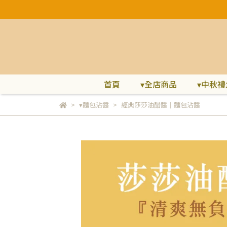
首頁
▾全店商品
▾中秋禮
▾麵包沾醬
經典莎莎油醋醬｜麵包沾醬