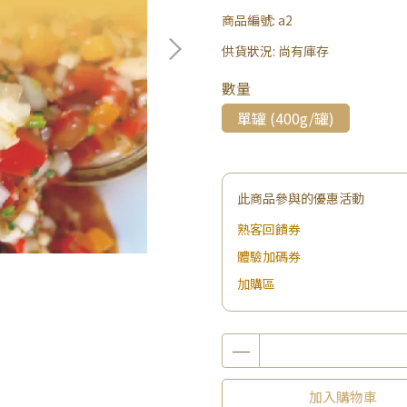
商品編號:
a2
供貨狀況:
尚有庫存
數量
單罐 (400g/罐)
此商品參與的優惠活動
熟客回饋券
體驗加碼券
加購區
加入購物車