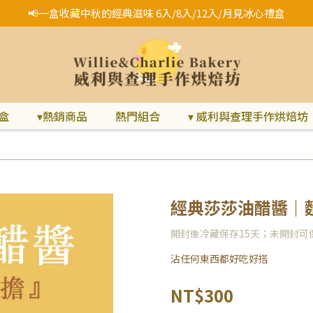
📢一盒收藏中秋的經典滋味 6入/8入/12入/月見冰心禮盒
盒
▾熱銷商品
熱門組合
▾ 威利與查理手作烘焙坊
經典莎莎油醋醬｜
開封後冷藏保存15天；未開封可
沾任何東西都好吃好搭
NT$300