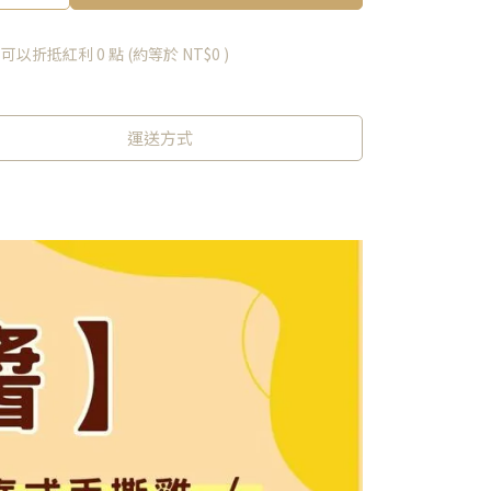
 」可以折抵紅利
0
點 (約等於
NT$0
)
運送方式