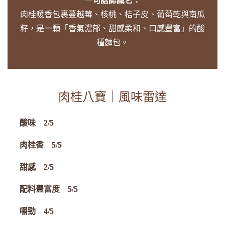
一句話認識它：
肉桂暖香包裹蔓越莓、核桃、桔子皮、葡萄乾與南瓜
籽，是一顆「香氣濃郁、甜感柔和、口感豐富」的酸
種麵包。
肉桂八寶｜風味雷達
酸味 2/5
肉桂香 5/5
甜感 2/5
配料豐富度 5/5
嚼勁 4/5