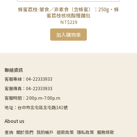
種麵
蜂蜜荔枝-葷食／非素食（含蜂蜜）｜250g・蜂
橄
蜜荔枝核桃酸種麵包
NT$219
加入購物車
聯絡資訊
客服專線：04-22333933
客服傳真：04-22333933
客服時間：2:00p.m-7:00p.m
地址：台中市北屯區北屯路141號
About us
查詢
關於我們
我的帳戶
退款政策
隱私政策
服務條款