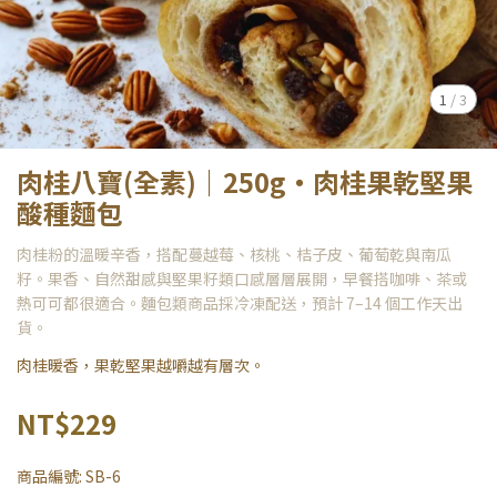
1
/
3
肉桂八寶(全素)｜250g・肉桂果乾堅果
酸種麵包
肉桂粉的溫暖辛香，搭配蔓越莓、核桃、桔子皮、葡萄乾與南瓜
籽。果香、自然甜感與堅果籽類口感層層展開，早餐搭咖啡、茶或
熱可可都很適合。麵包類商品採冷凍配送，預計 7–14 個工作天出
貨。
肉桂暖香，果乾堅果越嚼越有層次。
NT$229
商品編號:
SB-6