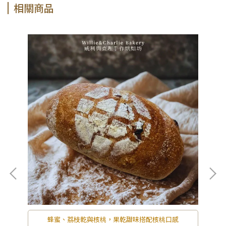
相關商品
的
蜂蜜、荔枝乾與核桃，果乾甜味搭配核桃口感