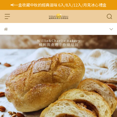
📢一盒收藏中秋的經典滋味 6入/8入/12入/月見冰心禮盒